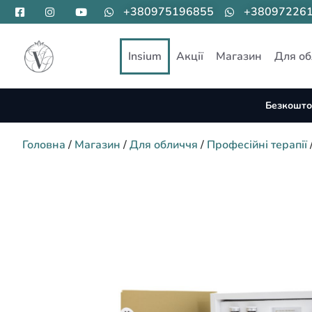
+380975196855
+38097226
Insium
Акції
Магазин
Для об
Безкошто
Головна
/
Магазин
/
Для обличчя
/
Професійні терапії