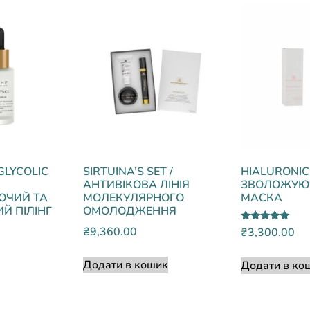
GLYCOLIC
SIRTUINA’S SET /
HIALURONIC
АНТИВІКОВА ЛІНІЯ
ЗВОЛОЖУЮЧ
ЧИЙ ТА
МОЛЕКУЛЯРНОГО
МАСКА
 ПІЛІНГ
ОМОЛОДЖЕННЯ
Оцінено в
₴
9,360.00
₴
3,300.00
5.00
з 5
Додати в кошик
Додати в ко