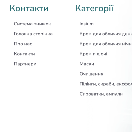
Контакти
Категорії
Система знижок
Insium
Головна сторінка
Крем для обличчя ден
Про нас
Крем для обличчя ніч
Контакти
Крем під очі
Партнери
Маски
Очищення
Пілінги, скраби, ексфо
Сироватки, ампули