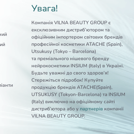
Увага!
Компанія VILNA BEAUTY GROUP є
ексклюзивним дистриб’ютором та
ний
офіційним імпортером світових брендів
професійної косметики ATACHE (Spain),
ний
Utsukusy (Tokyo – Barcelona)
та преміального нішевого бренду
нейрокосметики INSIUM (Italy) в Україні.
Будьте уважні до свого здоров’я!
Стережіться підробок! Купуйте
ліанти
продукцію брендів ATACHE(Spain),
UTSUKUSY (Tokyon-Barcelona) та INSIUM
(Italy) виключно на офіційному сайті
дистриб’ютора або у
партнерів
компанії
VILNA BEAUTY GROUP.