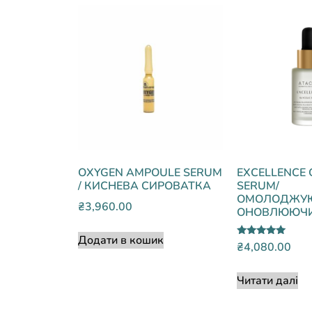
OXYGEN AMPOULE SERUM
EXCELLENCE 
/ КИСНЕВА СИРОВАТКА
SERUM/
ОМОЛОДЖУЮ
₴
3,960.00
ОНОВЛЮЮЧИЙ
Додати в кошик
Оцінено в
₴
4,080.00
5.00
з 5
Читати далі