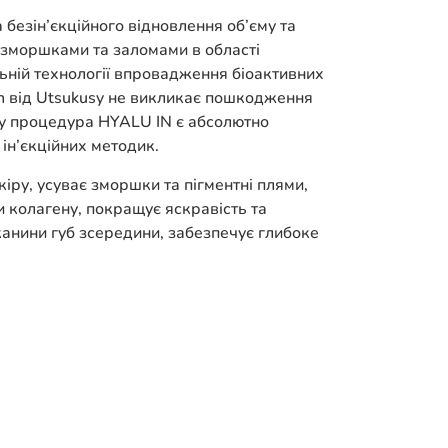
безін’єкційного відновлення об’єму та
и зморшками та заломами в області
льній технології впровадження біоактивних
n від Utsukusy не викликає пошкодження
у процедура HYALU IN є абсолютно
 ін’єкційних методик.
ру, усуває зморшки та пігментні плями,
ни колагену, покращує яскравість та
канини губ зсередини, забезпечує глибоке