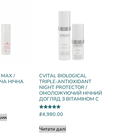
 MAX /
CVITAL BIOLOGICAL
А НІЧНА
TRIPLE-ANTIOXIDANT
NIGHT PROTECTOR /
ОМОЛОЖУЮЧИЙ НІЧНИЙ
ДОГЛЯД З ВІТАМІНОМ С
Оцінено в
₴
4,980.00
шик
5.00
з 5
Читати далі