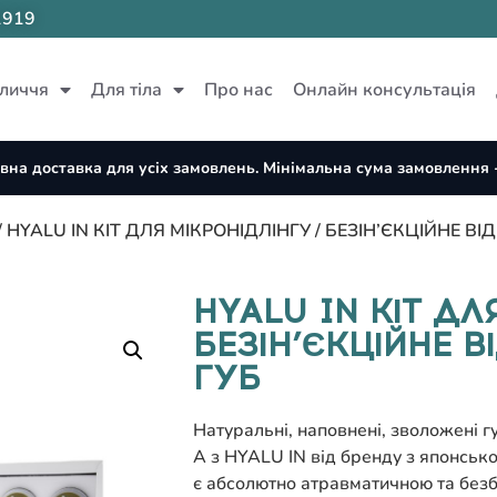
1919
личчя
Для тіла
Про нас
Онлайн консультація
вна доставка для усіх замовлень. Мінімальна сума замовлення -
/ HYALU IN КІТ ДЛЯ МІКРОНІДЛІНГУ / БЕЗІН’ЄКЦІЙНЕ В
HYALU IN КІТ ДЛ
БЕЗІН’ЄКЦІЙНЕ 
ГУБ
Натуральні, наповнені, зволожені гу
А з HYALU IN від бренду з японськ
є абсолютно атравматичною та безб