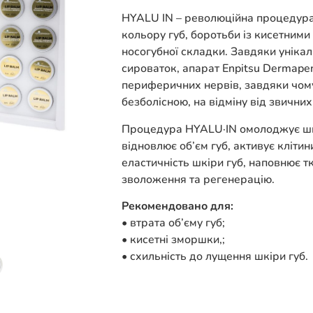
HYALU IN – революційна процедура 
кольору губ, боротьби із кисетним
носогубної складки. Завдяки уніка
сироваток, апарат Enpitsu Dermape
периферичних нервів, завдяки чом
безболісною, на відміну від звичних
Процедура HYALU·IN омолоджує шкі
відновлює об’єм губ, активує кліти
еластичність шкіри губ, наповнює т
зволоження та регенерацію.
Рекомендовано для:
• втрата об’єму губ;
• кисетні зморшки,;
• схильність до лущення шкіри губ.