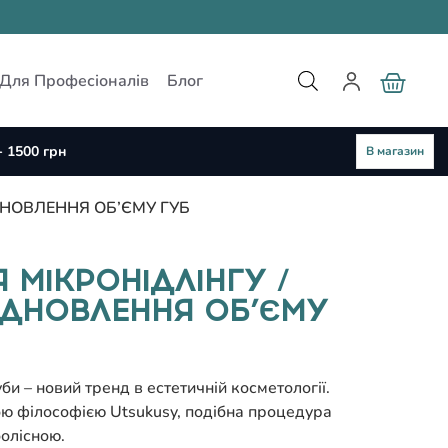
Для Професіоналів
Блог
 1500 грн
В магазин
ІДНОВЛЕННЯ ОБ’ЄМУ ГУБ
Я МІКРОНІДЛІНГУ /
ВІДНОВЛЕННЯ ОБ’ЄМУ
би – новий тренд в естетичній косметології.
ою філософією Utsukusy, подібна процедура
олісною.