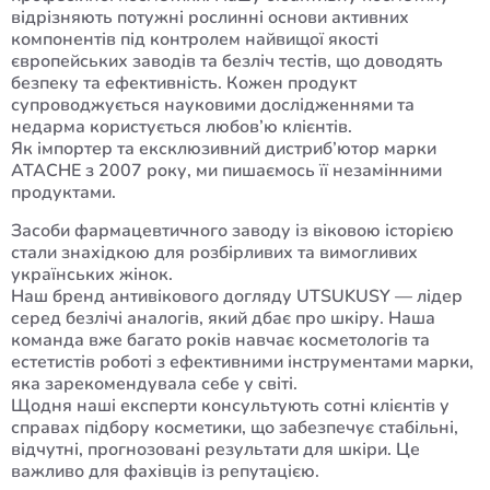
відрізняють потужні рослинні основи активних
компонентів під контролем найвищої якості
європейських заводів та безліч тестів, що доводять
безпеку та ефективність. Кожен продукт
супроводжується науковими дослідженнями та
недарма користується любов’ю клієнтів.
Як імпортер та ексклюзивний дистриб’ютор марки
АТАСНЕ з 2007 року, ми пишаємось її незамінними
продуктами.
Засоби фармацевтичного заводу із віковою історією
стали знахідкою для розбірливих та вимогливих
українських жінок.
Наш бренд антивікового догляду UTSUKUSY — лідер
серед безлічі аналогів, який дбає про шкіру. Наша
команда вже багато років навчає косметологів та
естетистів роботі з ефективними інструментами марки,
яка зарекомендувала себе у світі.
Щодня наші експерти консультують сотні клієнтів у
справах підбору косметики, що забезпечує стабільні,
відчутні, прогнозовані результати для шкіри. Це
важливо для фахівців із репутацією.