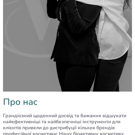
Про нас
Грандіозний щоденний досвід та бажання відшукати
найефективніші та найбезпечніші інструменти для
клієнтів привели до дистрибуції кількох брендів
професійної косметики. Нашу біоактивну косметику