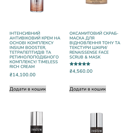
ІНТЕНСИВНИЙ
ОКСАМИТОВИЙ СКРАБ-
АНТИВІКОВИЙ КРЕМ НА
МАСКА ДЛЯ
ОСНОВІ КОМПЛЕКСУ
ВІДНОВЛЕННЯ ТОНУ ТА
INSIUM BOOSTER,
ТЕКСТУРИ ШКІРИ/
ТЕТРАПЕПТИДІВ ТА
RENAISSENSE FACE
РЕТИНОЛОПОДІБНОГО
SCRUB & MASK
КОМПЛЕКСУ/ TIMELESS
RICH CREAM
Оцінено в
₴
4,560.00
4.75
₴
14,100.00
з 5
Додати в кошик
Додати в кошик