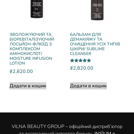
ЗВОЛОЖУЮЧИЙ ТА
БАЛЬЗАМ ДЛЯ
БІОРЕВІТАЛІЗУЮЧИЙ
ДЕМАКІЯЖУ ТА
ЛОСЬЙОН-ФЛЮЇД З
ОЧИЩЕННЯ УСІХ ТИПІВ
КОМПЛЕКСОМ
ШКІРИ/ SUBLIME
АМІНОКИСЛОТ/
CLEANSER
MOISTURE INFUSION
LOTION
Оцінено в
₴
2,820.00
5.00
₴
2,820.00
з 5
Додати в кошик
Додати в кошик
VILNA BEAUTY GROUP – офіційний дистриб’ютор
та екслюзивний імпортер бренду
INSÌUM в