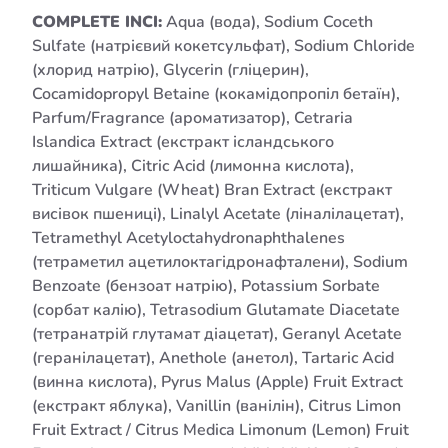
COMPLETE INCI:
Aqua (вода), Sodium Coceth
Sulfate (натрієвий кокетсульфат), Sodium Chloride
(хлорид натрію), Glycerin (гліцерин),
Cocamidopropyl Betaine (кокамідопропіл бетаїн),
Parfum/Fragrance (ароматизатор), Cetraria
Islandica Extract (екстракт ісландського
лишайника), Citric Acid (лимонна кислота),
Triticum Vulgare (Wheat) Bran Extract (екстракт
висівок пшениці), Linalyl Acetate (ліналілацетат),
Tetramethyl Acetyloctahydronaphthalenes
(тетраметил ацетилоктагідронафталени), Sodium
Benzoate (бензоат натрію), Potassium Sorbate
(сорбат калію), Tetrasodium Glutamate Diacetate
(тетранатрій глутамат діацетат), Geranyl Acetate
(геранілацетат), Anethole (анетол), Tartaric Acid
(винна кислота), Pyrus Malus (Apple) Fruit Extract
(екстракт яблука), Vanillin (ванілін), Citrus Limon
Fruit Extract / Citrus Medica Limonum (Lemon) Fruit