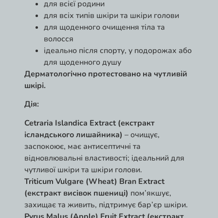
для всієї родини
для всіх типів шкіри та шкіри голови
для щоденного очищення тіла та
волосся
ідеально після спорту, у подорожах або
для щоденного душу
Дерматологічно протестовано на чутливій
шкірі.
Дія:
Cetraria Islandica Extract (екстракт
ісландського лишайника)
– очищує,
заспокоює, має антисептичні та
відновлювальні властивості; ідеальний для
чутливої шкіри та шкіри голови.
Triticum Vulgare (Wheat) Bran Extract
(екстракт висівок пшениці)
пом’якшує,
захищає та живить, підтримує бар’єр шкіри.
Pyrus Malus (Apple) Fruit Extract (екстракт