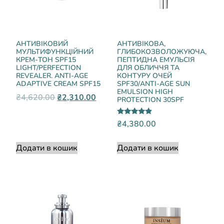
АНТИВІКОВИЙ
АНТИВІКОВА,
МУЛЬТИФУНКЦІЙНИЙ
ГЛИБОКОЗВОЛОЖУЮЧА,
КРЕМ-ТОН SPF15
ПЕПТИДНА ЕМУЛЬСІЯ
LIGHT/PERFECTION
ДЛЯ ОБЛИЧЧЯ ТА
REVEALER. ANTI-AGE
КОНТУРУ ОЧЕЙ
ADAPTIVE CREAM SPF15
SPF30/ANTI-AGE SUN
EMULSION HIGH
₴
4,620.00
₴
2,310.00
PROTECTION 30SPF
Оцінено в
₴
4,380.00
4.67
з 5
Додати в кошик
Додати в кошик