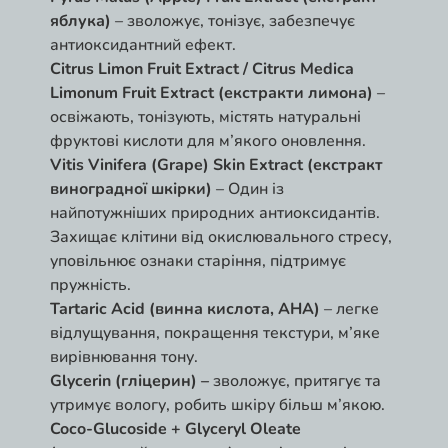
яблука)
– зволожує, тонізує, забезпечує
антиоксидантний ефект.
Citrus Limon Fruit Extract / Citrus Medica
Limonum Fruit Extract (екстракти лимона)
–
освіжають, тонізують, містять натуральні
фруктові кислоти для м’якого оновлення.
Vitis Vinifera (Grape) Skin Extract (екстракт
виноградної шкірки)
– Один із
найпотужніших природних антиоксидантів.
Захищає клітини від окислювального стресу,
уповільнює ознаки старіння, підтримує
пружність.
Tartaric Acid (винна кислота, AHA)
– легке
відлущування, покращення текстури, м’яке
вирівнювання тону.
Glycerin (гліцерин) –
зволожує, притягує та
утримує вологу, робить шкіру більш м’якою.
Coco-Glucoside + Glyceryl Oleate