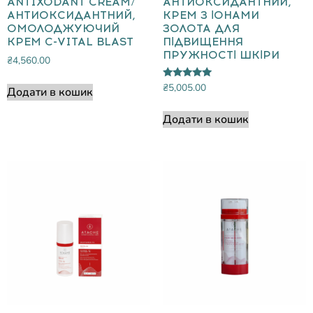
ANTIXODANT CREAM/
АНТИОКСИДАНТНИЙ,
АНТИОКСИДАНТНИЙ,
КРЕМ З ІОНАМИ
ОМОЛОДЖУЮЧИЙ
ЗОЛОТА ДЛЯ
КРЕМ С-VITAL BLAST
ПІДВИЩЕННЯ
ПРУЖНОСТІ ШКІРИ
₴
4,560.00
Оцінено в
₴
5,005.00
Додати в кошик
5.00
з 5
Додати в кошик