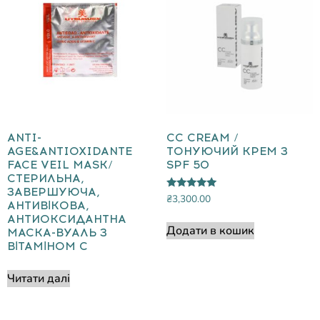
ANTI-
CC CREAM /
AGE&ANTIOXIDANTE
ТОНУЮЧИЙ КРЕМ З
FACE VEIL MASK/
SPF 50
СТЕРИЛЬНА,
ЗАВЕРШУЮЧА,
Оцінено в
₴
3,300.00
АНТИВІКОВА,
5.00
з 5
АНТИОКСИДАНТНА
Додати в кошик
МАСКА-ВУАЛЬ З
ВІТАМІНОМ С
Читати далі