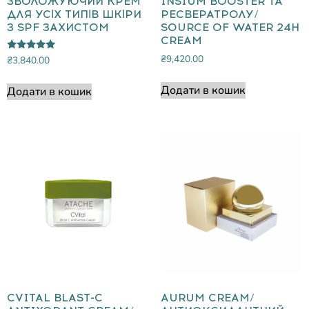
ЗВОЛОЖУЮЧИЙ КРЕМ
INSIUM BOOSTER ТА
ДЛЯ УСІХ ТИПІВ ШКІРИ
РЕСВЕРАТРОЛУ/
З SPF ЗАХИСТОМ
SOURCE OF WATER 24H
CREAM
₴
9,420.00
Оцінено в
₴
3,840.00
5.00
з 5
Додати в кошик
Додати в кошик
CVITAL BLAST-C
AURUM CREAM/