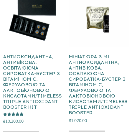
АНТИОКСИДАНТНА,
МІНІАТЮРА 3 ML.
АНТИВІКОВА,
АНТИОКСИДАНТНА,
ОСВІТЛЮЮЧА
АНТИВІКОВА,
СИРОВАТКА-БУСТЕР З
ОСВІТЛЮЮЧА
ВІТАМІНОМ С,
СИРОВАТКА-БУСТЕР З
ФЕРУЛОВОЮ ТА
ВІТАМІНОМ С,
ЛАКТОБІОНОВОЮ
ФЕРУЛОВОЮ ТА
КИСЛОТАМИ/TIMELESS
ЛАКТОБІОНОВОЮ
TRIPLE ANTIOXIDANT
КИСЛОТАМИ/TIMELESS
BOOSTER KIT
TRIPLE ANTIOXIDANT
BOOSTER
₴
1,020.00
Оцінено в
₴
10,200.00
5.00
з 5